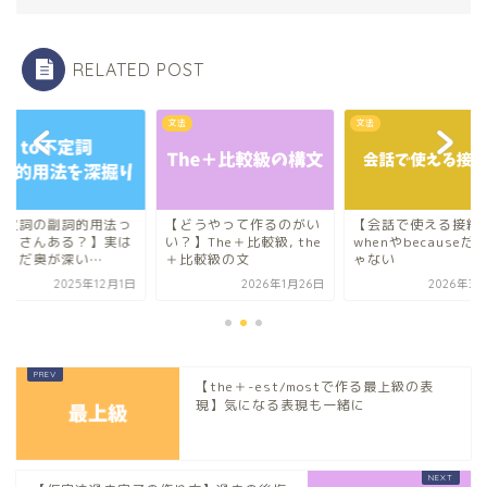
RELATED POST
文法
文法
不定詞の副詞的用法っ
【どうやって作るのがい
【会話で使える接続
たくさんある？】実は
い？】The＋比較級, the
whenやbecauseだ
だまだ奥が深い…
＋比較級の文
ゃない
2025年12月1日
2026年1月26日
2026年3月
【the＋-est/mostで作る最上級の表
現】気になる表現も一緒に