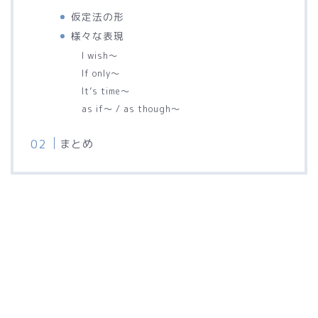
仮定法の形
様々な表現
I wish〜
If only〜
It’s time〜
as if〜 / as though〜
まとめ