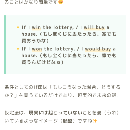
ることはかなり簡単です
If I
win
the lottery, / I
will buy
a
house.（もし宝くじに当たったら、家でも
買おうかな）
If I
won
the lottery, / I
would buy
a
house.（もし宝くじに当たったら、家でも
買うんだけどなぁ）
条件としてのif節は「もしこうなった場合、どうする
か？」を問うているだけであり、現実的で未来の話。
仮定法は、
現実には起こっていないこと
を憂（うれ）
いているようなイメージ（
願望
）ですね