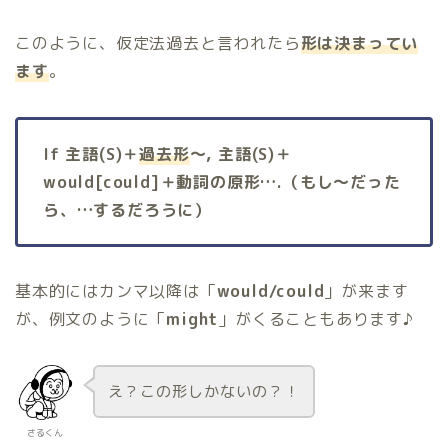
このように、仮定法過去と言われたら
形は決まってい
ます
。
If 主語(S)＋
過去形
〜, 主語(S)＋
would[could]＋動詞の原形….（もし〜だった
ら、…するだろうに）
基本的にはカンマ以降は「
would/could
」が来ます
が、例文のように「
might
」がくることもあります♪
え？この形しかないの？！
さるくん