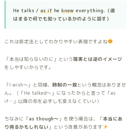
He talks /
as if
he
knew
everything.（彼
はまるで何でも知っているかのように話す）
これは仮定法としてわかりやすい表現ですよね
「本当は知らないのに」という
現実とは逆のイメージ
をしやすいからです。
「I wish〜」と同様、
時制の一致
という概念はありませ
ん。（「He talked〜」になったからと言って「as
if…」以降の形を必ずしも変えなくていい）
ちなみに「
as though〜
」を使う場合は、「
本当にあ
り得るかもしれない
」という含意があります