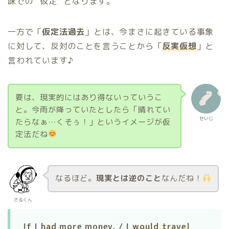
味での “仮定” となります。
一方で「
仮定法過去
」とは、今まさに起きている事象
に対して、反対のことを言うことから「
反実仮想
」と
言われています♪
要は、現実的にはあり得ないっていうこ
と。今雨が降っていたとしたら「晴れてい
せいじ
たらなぁ…くそぅ！」というイメージが仮
定法だね
なるほど。
現実とは逆のこと
なんだね！
さるくん
If I
had
more money, / I
would travel