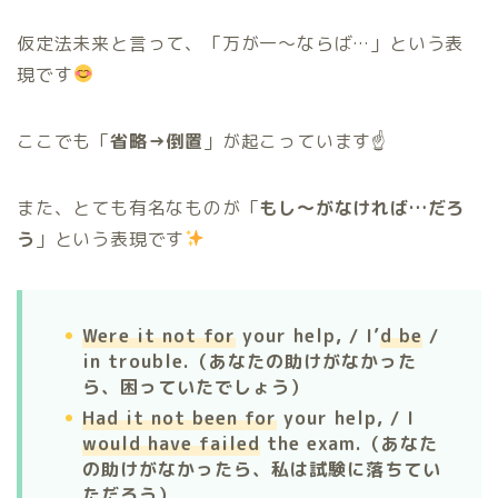
仮定法未来と言って、「万が一〜ならば…」という表
現です
ここでも「
省略→倒置
」が起こっています☝️
また、とても有名なものが「
もし〜がなければ…だろ
う
」という表現です
Were it not for
your help, / I’
d be
/
in trouble.
（あなたの助けがなかった
ら、困っていたでしょう）
Had it not been for
your help, / I
would have failed
the exam.（あなた
の助けがなかったら、私は試験に落ちてい
ただろう）