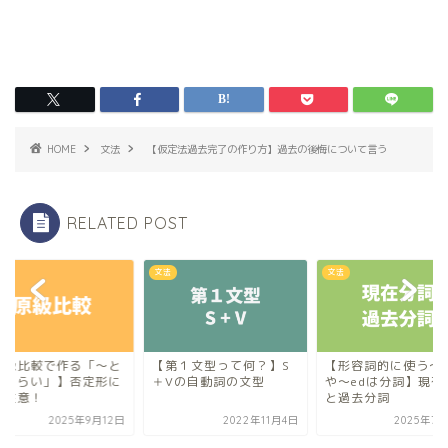
HOME
文法
【仮定法過去完了の作り方】過去の後悔について言う
RELATED POST
文法
文法
原級比較で作る「〜と
【第１文型って何？】S
【形容詞的に使う〜i
じくらい」】否定形に
＋Vの自動詞の文型
や〜edは分詞】現在
要注意！
と過去分詞
2025年9月12日
2022年11月4日
2025年7月