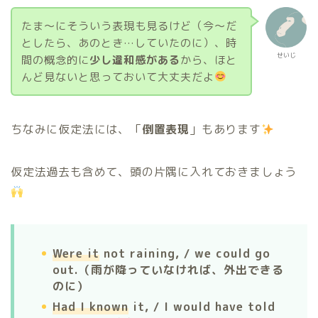
たま〜にそういう表現も見るけど（今〜だ
としたら、あのとき…していたのに）、時
せいじ
間の概念的に
少し違和感がある
から、ほと
んど見ないと思っておいて大丈夫だよ
ちなみに仮定法には、「
倒置表現
」もあります
仮定法過去も含めて、頭の片隅に入れておきましょう
Were it
not raining, / we could go
out.（雨が降っていなければ、外出できる
のに）
Had I known
it, / I would have told