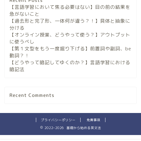
Recent Posts
【言語学習において焦る必要はない】目の前の結果を
急がないこと
【過去形と完了形、一体何が違う？！】具体と抽象に
分ける
【オンライン授業、どうやって使う？】アウトプット
に使うべし
【第１文型をもう一度掘り下げる】前置詞や副詞、be
動詞？！
【どうやって暗記してゆくのか？】言語学習における
暗記法
Recent Comments
プライバシーポリシー
免責事項
2022–2026 基礎から始める英文法