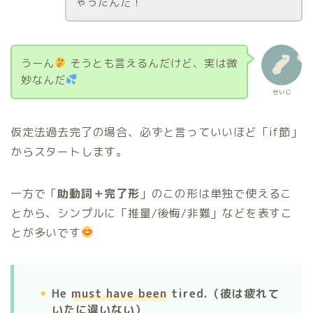
ゃったんだ！
うーん
そうとも言えるんだけど、実は微
妙なんだ
せいじ
仮定法過去完了の場合、必ずと言っていいほど「if節」
からスタートします。
一方で「
助動詞＋完了形
」のこの形は単独で使えるこ
とから、シンプルに「推量/後悔/非難」などを表すこ
とが多いです
He
must have been
tired.（彼は疲れて
いたに違いない）