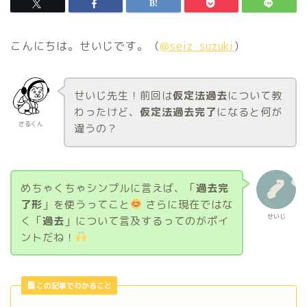
こんにちは。せいじです。（
@seiz_suzuki
）
せいじ先生！前回は
仮定法過去
について教
わったけど、
仮定法過去完了
になると何が
さるくん
違うの？
めちゃくちゃシンプルに言えば、「
過去完
了形
」を使うってこと
さらに現在ではな
せいじ
く「
過去
」について言及するってのがポイ
ントだね！
この記事でわかること