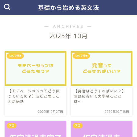
基礎から始める英文法
― ARCHIVES ―
2025年 10月
役立つ情報
役立つ情報
【モチベーションってどう保
【発音はどうすればいい？】
っているの？】波だと思うこ
言語において大事なことと
とが秘訣
は…
2025年10月27日
2025年10月18日
文法
文法