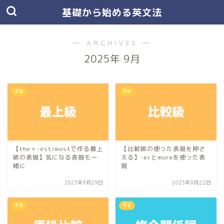
基礎から始める英文法
― ARCHIVES ―
2025年 9月
文法
文法
【the＋-est/mostで作る最上
【比較級の使った表現を押さ
級の表現】気になる表現も一
える】-erとmoreを使った表
緒に
現
2025年9月29日
2025年9月22日
文法
文法