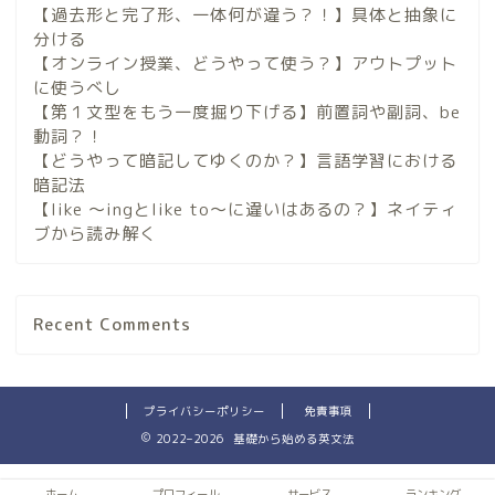
【過去形と完了形、一体何が違う？！】具体と抽象に
分ける
【オンライン授業、どうやって使う？】アウトプット
に使うべし
【第１文型をもう一度掘り下げる】前置詞や副詞、be
動詞？！
【どうやって暗記してゆくのか？】言語学習における
暗記法
【like 〜ingとlike to〜に違いはあるの？】ネイティ
ブから読み解く
Recent Comments
プライバシーポリシー
免責事項
2022–2026 基礎から始める英文法
ホーム
プロフィール
サービス
ランキング