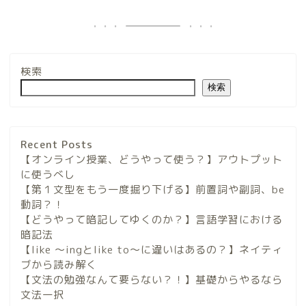
検索
検索
Recent Posts
【オンライン授業、どうやって使う？】アウトプット
に使うべし
【第１文型をもう一度掘り下げる】前置詞や副詞、be
動詞？！
【どうやって暗記してゆくのか？】言語学習における
暗記法
【like 〜ingとlike to〜に違いはあるの？】ネイティ
ブから読み解く
【文法の勉強なんて要らない？！】基礎からやるなら
文法一択