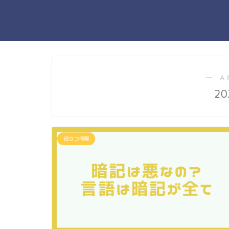
― A
20
役立つ情報