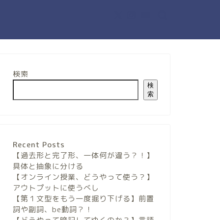
検索
検
索
Recent Posts
【過去形と完了形、一体何が違う？！】
具体と抽象に分ける
【オンライン授業、どうやって使う？】
アウトプットに使うべし
【第１文型をもう一度掘り下げる】前置
詞や副詞、be動詞？！