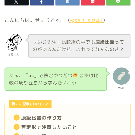
こんにちは。せいじです。（
@seiz_suzuki
）
せいじ先生！比較級の中でも
原級比較
って
のがあるんだけど、あれってなんなのさ？
さるくん
あぁ、「
as
」で挟むやつだね
まずは比
較の成り立ちから学んでいこう！
せいじ
この記事でわかること
原級比較の作り方
否定形で注意したいこと