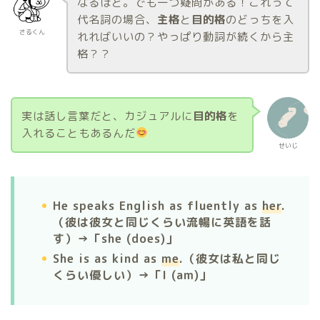
なるほど。でも一つ疑問がある！これって
代名詞の場合、
主格
と
目的格
のどっちを入
さるくん
れればいいの？やっぱり動詞が続くから主
格？？
実は話し言葉だと、カジュアルに
目的格
を
入れることもあるんだ
せいじ
He speaks English as fluently as
her
.
（彼は彼女と同じくらい流暢に英語を話
す）→「she (does)」
She is as kind as
me
.（彼女は私と同じ
くらい優しい）→「I (am)」