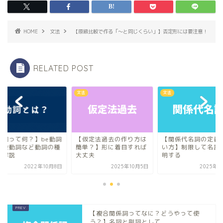
HOME
文法
【原級比較で作る「〜と同じくらい」】否定形には要注意！
RELATED POST
文法
文法
動詞って何？】be動詞
【仮定法過去の作り方は
【関係代名詞の定義
一般動詞など動詞の種
簡単？】形に着目すれば
い方】制限して名詞
を解説
大丈夫
明する
2022年10月8日
2025年10月5日
2025年8
【複合関係詞ってなに？どうやって使
う？】名詞と副詞として