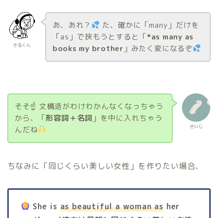
あ、あれ？
た、確かに「many」だけを
「as」で挟もうとすると「
*as many as
さるくん
books my brother
」みたく変になるぞ
そそ☝️ 文構造がわけわかんなくなっちゃう
から、「
形容詞＋名詞
」を中に入れちゃう
せいじ
んだね
ちなみに「同じくらい美しい女性」を作りたい場合、
She is
as beautiful a woman as
her