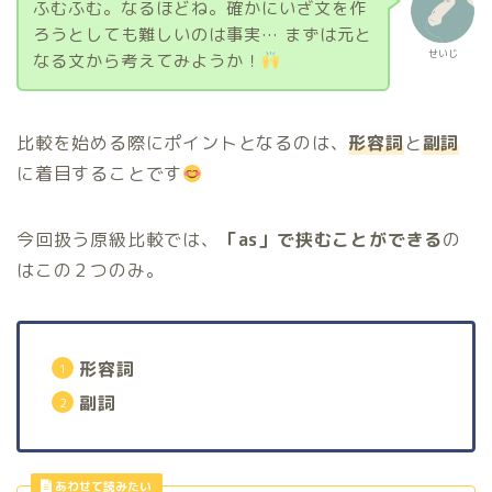
ふむふむ。なるほどね。確かにいざ文を作
ろうとしても難しいのは事実… まずは元と
せいじ
なる文から考えてみようか！
比較を始める際にポイントとなるのは、
形容詞
と
副詞
に着目することです
今回扱う原級比較では、
「as」で挟むことができる
の
はこの２つのみ。
形容詞
副詞