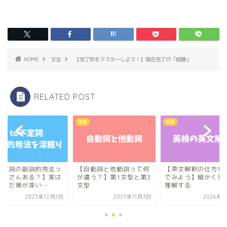
HOME
文法
【完了形をマスターしよう！】現在完了の「経験」
RELATED POST
文法
文法
不定詞の副詞的用法っ
【自動詞と他動詞って何
【英文解釈の仕方を
たくさんある？】実は
が違う？】第1文型と第3
でみよう】細かく英
だまだ奥が深い…
文型
理解する
2025年12月1日
2025年11月3日
2026年7