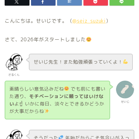
こんにちは。せいじです。（
@seiz_suzuki
）
さて、2026年がスタートしました
せいじ先生！また勉強頑張っていくよ！
さるくん
素晴らしい意気込みだね
でも前にも書い
た通り、
モチベーションに頼ってはいけな
せいじ
い
よ☝
いかに毎日、淡々とできるかどうか
が大事だからね
そうだった
年始だからこそ気合いが入っ