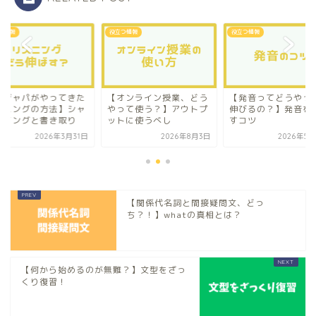
つ情報
役立つ情報
役立つ情報
純ジャパがやってきた
【オンライン授業、どう
【発音ってどうやっ
スニングの方法】シャ
やって使う？】アウトプ
伸びるの？】発音を
ーイングと書き取り
ットに使うべし
すコツ
2026年3月31日
2026年8月3日
2026年5月
【関係代名詞と間接疑問文、どっ
ち？！】whatの真相とは？
【何から始めるのが無難？】文型をざっ
くり復習！