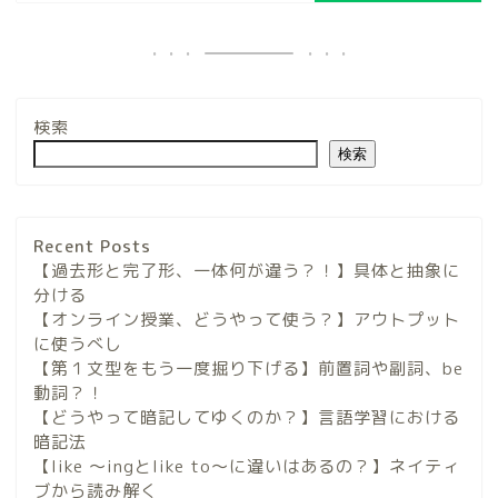
検索
検索
Recent Posts
【過去形と完了形、一体何が違う？！】具体と抽象に
分ける
【オンライン授業、どうやって使う？】アウトプット
に使うべし
【第１文型をもう一度掘り下げる】前置詞や副詞、be
動詞？！
【どうやって暗記してゆくのか？】言語学習における
暗記法
【like 〜ingとlike to〜に違いはあるの？】ネイティ
ブから読み解く