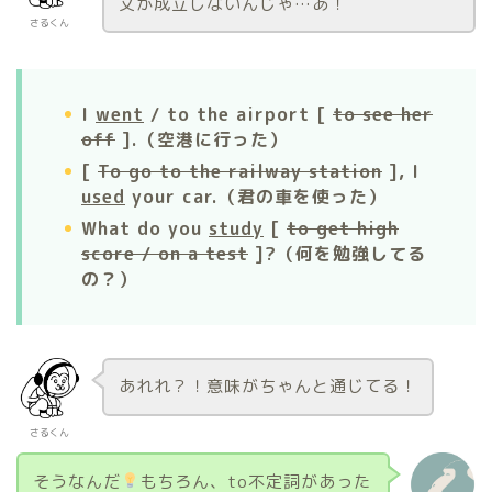
文が成立しないんじゃ…あ！
さるくん
I
went
/ to the airport [
to see her
off
].（空港に行った）
[
To go to the railway station
], I
used
your car.（君の車を使った）
What do you
study
[
to get high
score / on a test
]?（何を勉強してる
の？）
あれれ？！意味がちゃんと通じてる！
さるくん
そうなんだ
もちろん、to不定詞があった