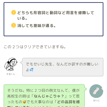
どちらも形容詞と動詞など用言を修飾して
いる。
消しても意味が通る。
この２つはクリアできていますね。
でもせいじ先生、なんだか訳すのが難しい
よ
さるくん
そうだね。特に２つ目の例文なんて、僕が
高校生の時は「
なんじゃこりゃ？
」って思
せいじ
ったもの
でも大事なのは「
どの品詞を修