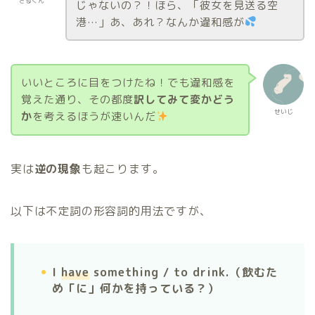
さるくん
じゃないの？！ほら、「彼女を見送る空
港…」あ、あれ？なんか違和感が
いいところに目をつけたね！でも違和感を
覚えた通り、その都度
訳してみて変かどう
せいじ
か
を考えるほうが速いんだ
実は
逆の現象
も起こります。
以下は不定詞の形容詞的用法ですが、
I
have
something / to drink.（飲むた
め「に」何かを持っている？）