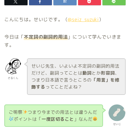
こんにちは。せいじです。（
@seiz_suzuki
）
今日は「
不定詞の副詞的用法
」について学んでいきま
す。
せいじ先生、いよいよ不定詞の副詞的用法
だけど、副詞ってことは
動詞
とか
形容詞
、
さるくん
つまり日本語で言うところの
「用言」を修
飾する
ってことだよね？
ご明察
つまり今までの用法とは違うんだ
ポイントは「
一度区切ること
」なんだ
せいじ