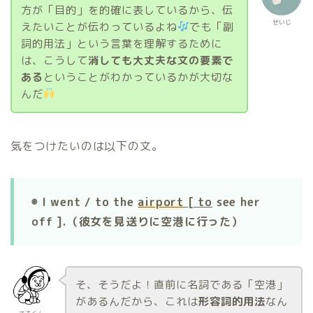
方が「目的」を的確に表しているから、伝
せいじ
えたいことが伝わっているよね
でも「副
詞的用法」という言葉を理解するために
は、こうして
消しても大丈夫な文の要素で
ある
ということがわかっているかが大切な
んだ
気をつけたいのは以下の文。
◉ I went / to the
airport
[ to
see her
off ].（彼女を見送りに空港に行った）
そ、そうだよ！直前に名詞である「空港」
があるんだから、これは
形容詞的用法
なん